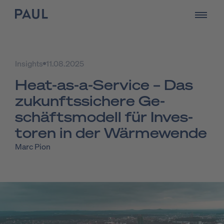
zur Startseite - PAUL Tech
öffnen
Insights
11.08.2025
Heat-as-a-Ser­vice – Das
zu­kunfts­si­che­re Ge­
schäfts­mo­dell für In­ves­
to­ren in der Wär­me­wen­de
Marc Pion