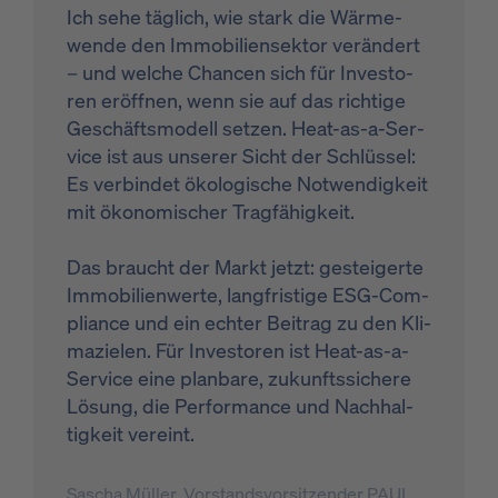
Ich sehe täg­lich, wie stark die Wär­me­
wen­de den Im­mo­bi­li­en­sek­tor ver­än­dert
– und wel­che Chan­cen sich für In­ves­to­
ren er­öff­nen, wenn sie auf das rich­ti­ge
Ge­schäfts­mo­dell set­zen. Heat-as-a-Ser­
vice ist aus un­se­rer Sicht der Schlüs­sel:
Es ver­bin­det öko­lo­gi­sche Not­wen­dig­keit
mit öko­no­mi­scher Trag­fä­hig­keit.
Das braucht der Markt jetzt: ge­stei­ger­te
Im­mo­bi­li­en­wer­te, lang­fris­ti­ge ESG-Com­
pli­an­ce und ein ech­ter Bei­trag zu den Kli­
ma­zie­len. Für In­ves­to­ren ist Heat-as-a-
Ser­vice eine plan­ba­re, zu­kunfts­si­che­re
Lö­sung, die Per­for­mance und Nach­hal­
tig­keit ver­eint.
Sascha Müller, Vorstandsvorsitzender PAUL