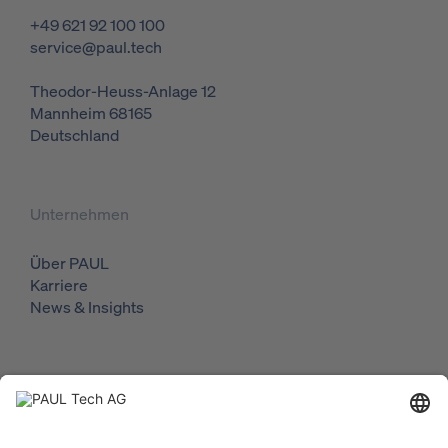
+49 621 92 100 100
service@paul.tech
Theodor-Heuss-Anlage 12
Mannheim
68165
Deutschland
Unternehmen
Über PAUL
Karriere
News & Insights
Lösungen
Geschäftsführer