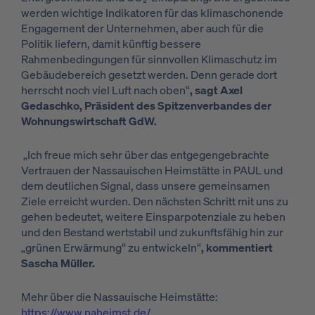
werden wichtige Indikatoren für das klimaschonende
Engagement der Unternehmen, aber auch für die
Politik liefern, damit künftig bessere
Rahmenbedingungen für sinnvollen Klimaschutz im
Gebäudebereich gesetzt werden. Denn gerade dort
herrscht noch viel Luft nach oben“
,
sagt Axel
Gedaschko, Präsident des Spitzenverbandes der
Wohnungswirtschaft GdW.
„Ich freue mich sehr über das entgegengebrachte
Vertrauen der Nassauischen Heimstätte in PAUL und
dem deutlichen Signal, dass unsere gemeinsamen
Ziele erreicht wurden. Den nächsten Schritt mit uns zu
gehen bedeutet, weitere Einsparpotenziale zu heben
und den Bestand wertstabil und zukunftsfähig hin zur
„grünen Erwärmung“ zu entwickeln“
, kommentiert
Sascha Müller.
Mehr über die Nassauische Heimstätte:
https://www.naheimst.de/