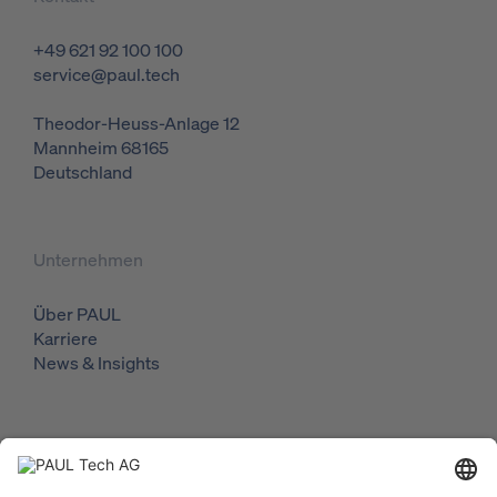
+49 621 92 100 100
service@paul.tech
Theodor-Heuss-Anlage 12
Mannheim
68165
Deutschland
Unternehmen
Über PAUL
Karriere
News & Insights
Lösungen