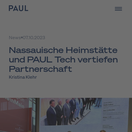
zur Startseite - PAUL Tech
öffnen
News
07.10.2023
Nas­saui­sche Heim­stät­te
und PAUL Tech ver­tie­fen
Part­ner­schaft
Kristina Klehr