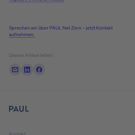
Sprechen wir über PAUL Net Zero – jetzt Kontakt
aufnehmen.
Diesen Artikel teilen:
Teilen per Mail
Auf LinkedIn teilen
Auf Facebook teilen
Logo
Kontakt