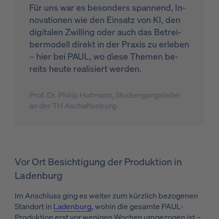
Für uns war es be­son­ders span­nend, In­
no­va­tio­nen wie den Ein­satz von KI, den
di­gi­ta­len Zwil­ling oder auch das Be­trei­
ber­mo­dell di­rekt in der Pra­xis zu er­le­ben
– hier bei PAUL, wo die­se The­men be­
reits heu­te rea­li­siert wer­den.
Prof. Dr. Philip Hofmann, Studiengangsleiter
an der TH Aschaffenburg
Vor Ort Besichtigung der Produktion in
Ladenburg
Im Anschluss ging es weiter zum kürzlich bezogenen
Standort in
Ladenburg
, wohin die gesamte PAUL-
Produktion erst vor wenigen Wochen umgezogen ist –