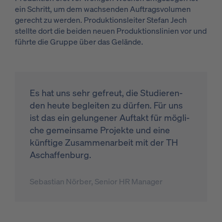
ein Schritt, um dem wachsenden Auftragsvolumen
gerecht zu werden. Produktionsleiter Stefan Jech
stellte dort die beiden neuen Produktionslinien vor und
führte die Gruppe über das Gelände.
Es hat uns sehr ge­freut, die Stu­die­ren­
den heu­te be­glei­ten zu dür­fen. Für uns
ist das ein ge­lun­ge­ner Auf­takt für mög­li­
che ge­mein­sa­me Pro­jek­te und eine
künf­ti­ge Zu­sam­men­ar­beit mit der TH
Aschaf­fen­burg.
Sebastian Nörber, Senior HR Manager