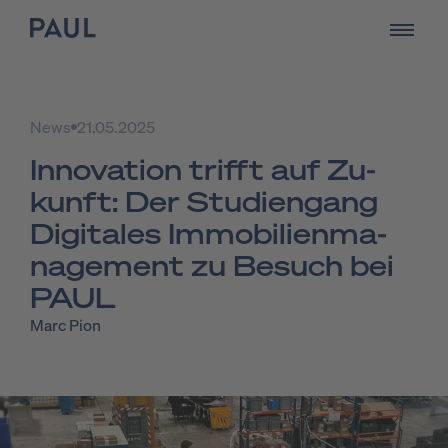
zur Startseite - PAUL Tech
öffnen
News
21.05.2025
In­no­va­ti­on trifft auf Zu­
kunft: Der Stu­di­en­gang
Di­gi­ta­les Im­mo­bi­li­en­ma­
nage­ment zu Be­such bei
PAUL
Marc Pion