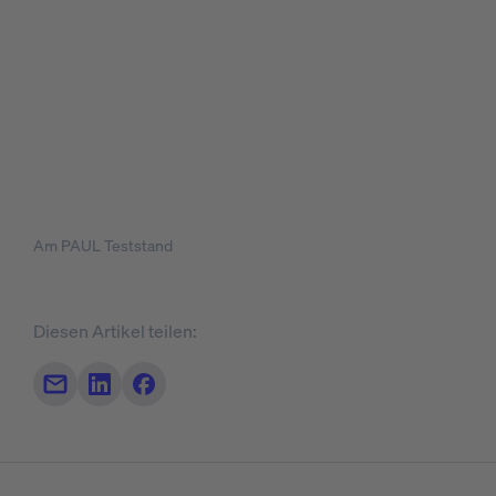
Am PAUL Teststand
Diesen Artikel teilen:
Teilen per Mail
Auf LinkedIn teilen
Auf Facebook teilen