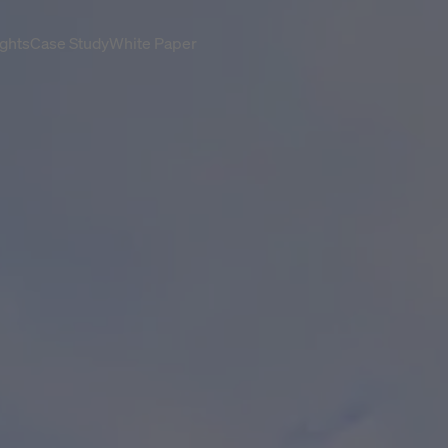
ghts
Case Study
White Paper