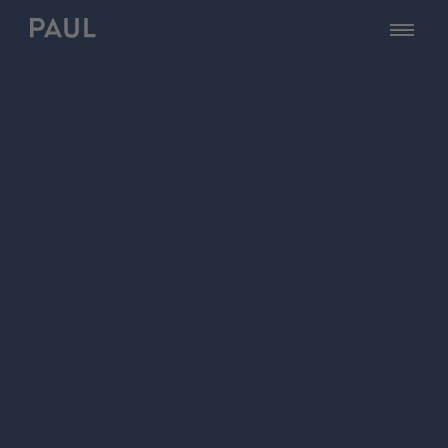
zur Startseite - PAUL Tech
öffnen