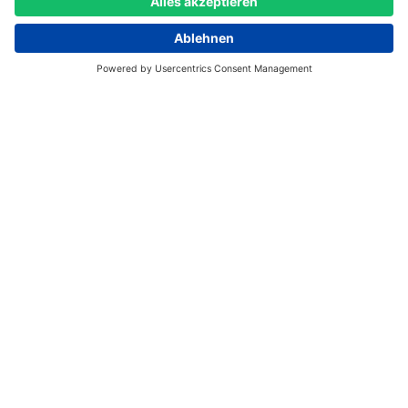
Logo
Kontakt
+49 621 92 100 100
service@paul.tech
Theodor-Heuss-Anlage 12
Mannheim
68165
Deutschland