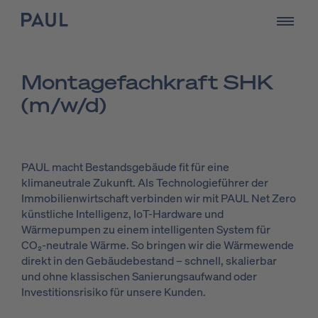
zur Startseite - PAUL Tech
öffnen
Mon­ta­ge­fach­kraft SHK
(m/w/d)
PAUL macht Bestandsgebäude fit für eine
klimaneutrale Zukunft. Als Technologieführer der
Immobilienwirtschaft verbinden wir mit PAUL Net Zero
künstliche Intelligenz, IoT-Hardware und
Wärmepumpen zu einem intelligenten System für
CO₂-neutrale Wärme. So bringen wir die Wärmewende
direkt in den Gebäudebestand – schnell, skalierbar
und ohne klassischen Sanierungsaufwand oder
Investitionsrisiko für unsere Kunden.