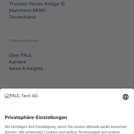
Theodor-Heuss-Anlage 12
Mannheim
68165
Deutschland
Unternehmen
Über PAUL
Karriere
News & Insights
Lösungen
Geschäftsführer
Investment Manager
Asset Manager
ESG Manager