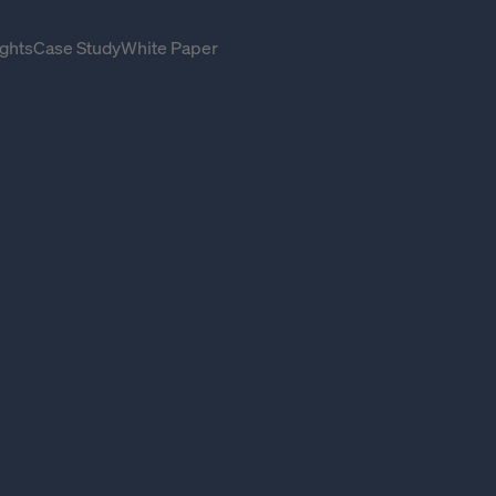
ghts
Case Study
White Paper