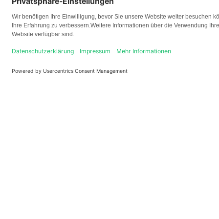
Logo
Kontakt
+49 621 92 100 100
service@paul.tech
Theodor-Heuss-Anlage 12