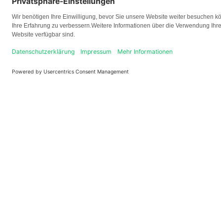
Logo
Kontakt
+49 621 92 100 100
service@paul.tech
Theodor-Heuss-Anlage 12