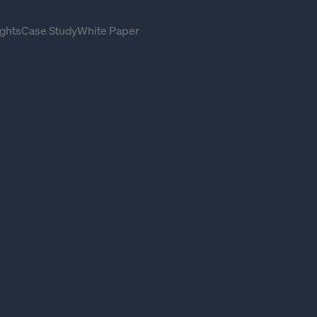
ghts
Case Study
White Paper