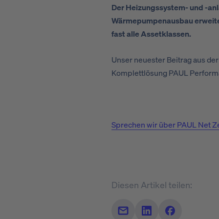
Der Heizungssystem- und -anl
Wärmepumpenausbau erweitert.
fast alle Assetklassen.
Unser neuester Beitrag aus der
Komplettlösung PAUL Performa
Sprechen wir über PAUL Net Ze
Diesen Artikel teilen:
Teilen per Mail
Auf LinkedIn teilen
Auf Facebook 