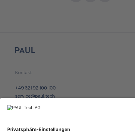
Logo
Kontakt
+49 621 92 100 100
service@paul.tech
Theodor-Heuss-Anlage 12
Mannheim
68165
Deutschland