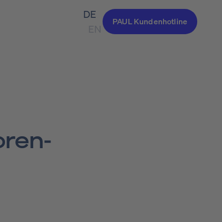
DE
PAUL Kundenhotline
EN
­ren­