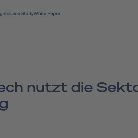
ghts
Case Study
White Paper
ch nutzt die Sek­to
ng